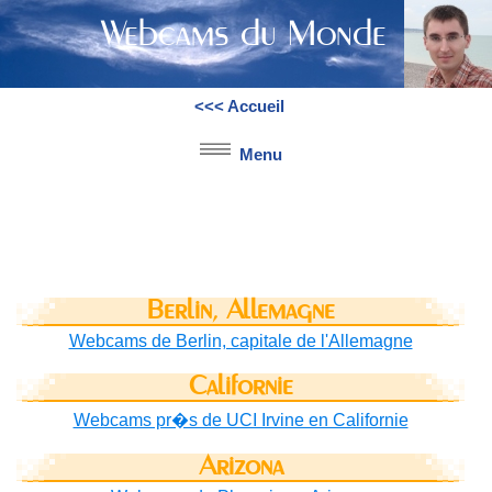
Webcams du Monde
<<< Accueil
Menu
Soutenons le projet d'une ligne TGV en Auvergne
Berlin, Allemagne
Webcams de Berlin, capitale de l'Allemagne
Californie
Webcams pr�s de UCI Irvine en Californie
Arizona